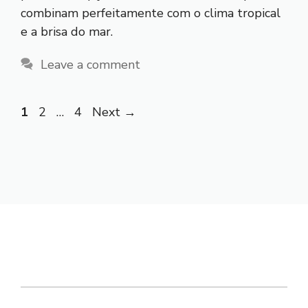
combinam perfeitamente com o clima tropical
e a brisa do mar.
Leave a comment
Page
Page
Page
1
2
…
4
Next
→