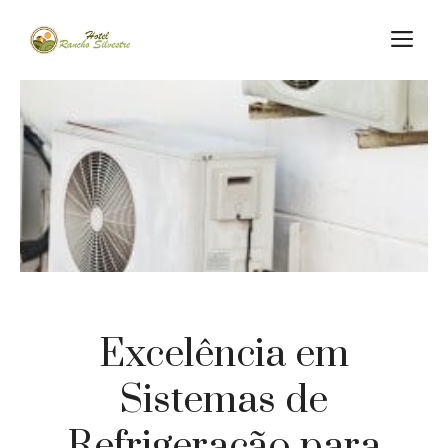
Skip
M
to
content
Excelência em
Sistemas de
Refrigeração para