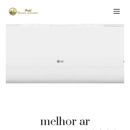
Skip
M
to
content
melhor ar