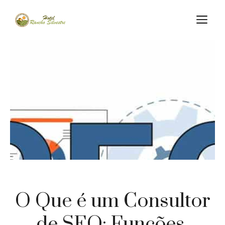
Skip
M
to
content
O Que é um Consultor
de SEO: Funções,